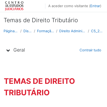
Ir para o conteúdo principal
A aceder como visitante (
Entrar
)
Temas de Direito Tributário
Página principal
Disciplinas
Formação Contínua
Direito Administrativo e Fiscal
C5_2016_2017
Lista de tópicos
Geral
Contrair tudo
TEMAS DE DIREITO
TRIBUTÁRIO