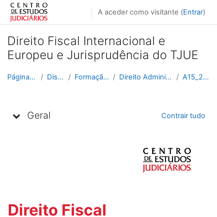
Ir para o conteúdo principal
A aceder como visitante (
Entrar
)
Direito Fiscal Internacional e
Europeu e Jurisprudência do TJUE
Página principal
Disciplinas
Formação Contínua
Direito Administrativo e Fiscal
A15_2018_2019
Lista de tópicos
Geral
Contrair tudo
Direito Fiscal