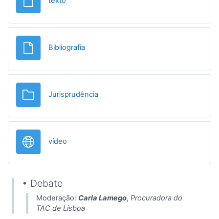
File
texto
File
Bibliografia
Folder
Jurisprudência
URL
vídeo
• Debate
Moderação:
Carla Lamego
,
Procuradora do
TAC de Lisboa