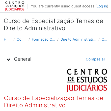
Skip to main content
You are currently using guest access (
Log in
)
Curso de Especialização Temas de
Direito Administrativo
Home
Courses
Formação Contínua
Direito Administrativo e Fiscal
C3_2
Topic outline
General
Collapse all
Curso de Especialização Temas de
Direito Administrativo