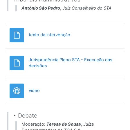
António São Pedro
,
Juiz Conselheiro do STA
File
texto da intervenção
Jurisprudência Pleno STA - Execução das
File
decisões
URL
vídeo
• Debate
Moderação:
Teresa de Sousa
,
Juíza