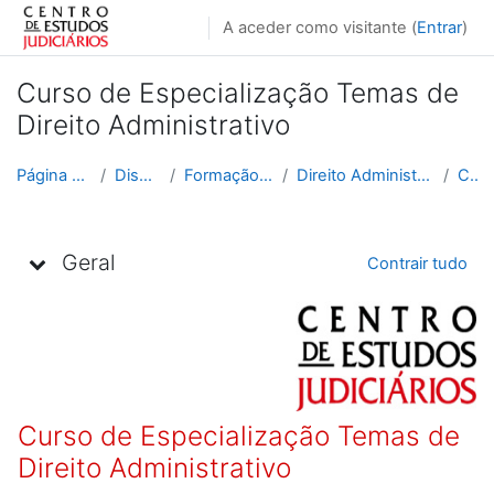
Ir para o conteúdo principal
A aceder como visitante (
Entrar
)
Curso de Especialização Temas de
Direito Administrativo
Página principal
Disciplinas
Formação Contínua
Direito Administrativo e Fiscal
C3_2
Lista de tópicos
Geral
Contrair tudo
Curso de Especialização Temas de
Direito Administrativo