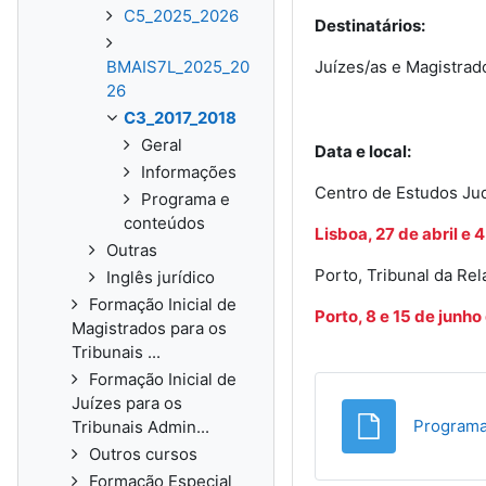
C5_2025_2026
Destinatários:
BMAIS7L_2025_20
Juízes/as e Magistrad
26
C3_2017_2018
Geral
Data e local:
Informações
Centro de Estudos Judi
Programa e
conteúdos
Lisboa, 27 de abril e 
Outras
Porto, Tribunal da Rel
Inglês jurídico
Formação Inicial de
Porto, 8 e 15 de junho
Magistrados para os
Tribunais ...
Formação Inicial de
Juízes para os
Program
Tribunais Admin...
Outros cursos
Formação Especial