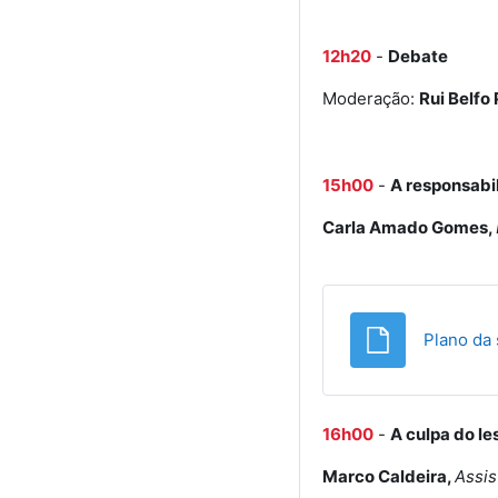
12h20
-
Debate
Moderação:
Rui Belfo 
15h00
-
A responsabil
Carla Amado Gomes,
Plano da 
16h00
-
A culpa do l
Marco Caldeira,
Assis