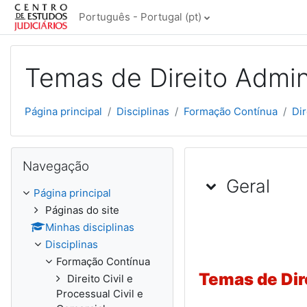
Ir para o conteúdo principal
Português - Portugal ‎(pt)‎
Temas de Direito Admin
Página principal
Disciplinas
Formação Contínua
Dir
Ignorar Navegação
Navegação
Lista de tó
Geral
Página principal
Páginas do site
Minhas disciplinas
Disciplinas
Formação Contínua
Temas de Dir
Direito Civil e
Processual Civil e