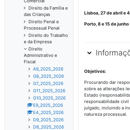
Comercial
Direito da Família e
Lisboa, 27 de abril e 
das Crianças
Direito Penal e
Porto, 8 e 15 de junho
Processual Penal
Direito do Trabalho
e da Empresa
Direito
Informaç
Administrativo e
Fiscal
A9_2025_2026
Objetivos:
G8_2025_2026
Procurando dar respost
G7_2025_2026
sobre as alterações le
G11_2025_2026
Estado (responsabilid
G10_2025_2026
responsabilidade civil
E9_2025_2026
julgado, incluindo a 
E4_2025_2026
natureza processual.
D9_2025_2026
D8_2025_2026