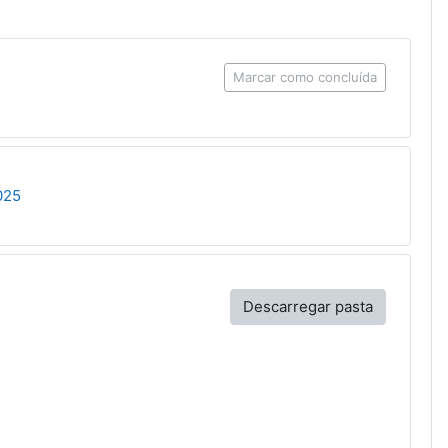
Marcar como concluída
URL
025
Descarregar pasta