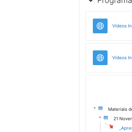
Programa
Vídeos I
Vídeos I
Materiais d
21 Nove
_Apre