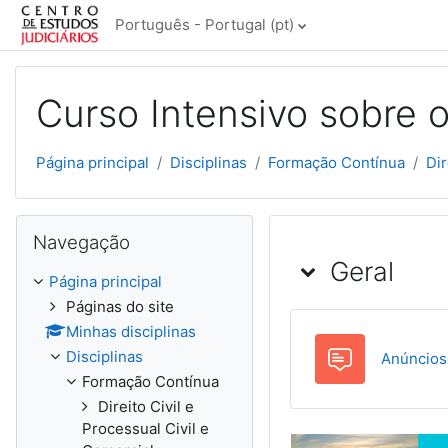
Ir para o conteúdo principal
Português - Portugal ‎(pt)‎
Curso Intensivo sobre
Página principal
Disciplinas
Formação Contínua
Dir
Ignorar Navegação
Navegação
Lista de tó
Geral
Página principal
Páginas do site
Minhas disciplinas
Disciplinas
Anúncios
Formação Contínua
Direito Civil e
Processual Civil e