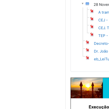
28 Nove
A tram
CEJ -
CEJ. T
TEP -
Decreto-
Dr. João
eb_LeiTu