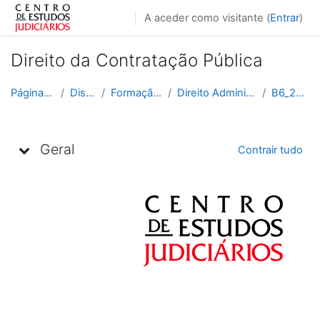
Ir para o conteúdo principal
A aceder como visitante (
Entrar
)
Direito da Contratação Pública
Página principal
Disciplinas
Formação Contínua
Direito Administrativo e Fiscal
B6_2020_2021
Lista de tópicos
Geral
Contrair tudo