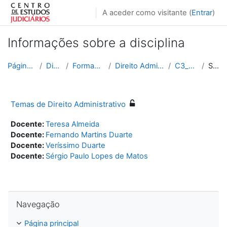
Ir para o conteúdo principal
A aceder como visitante (
Entrar
)
Informações sobre a disciplina
Página principal
Disciplinas
Formação Contínua
Direito Administrativo e Fiscal
C3_2017_2018
Sumário
Temas de Direito Administrativo
Docente:
Teresa Almeida
Docente:
Fernando Martins Duarte
Docente:
Veríssimo Duarte
Docente:
Sérgio Paulo Lopes de Matos
Ignorar Navegação
Navegação
Página principal