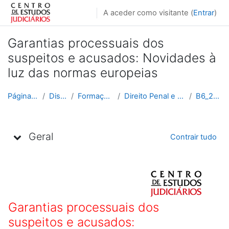
Ir para o conteúdo principal
A aceder como visitante (
Entrar
)
Garantias processuais dos
suspeitos e acusados: Novidades à
luz das normas europeias
Página principal
Disciplinas
Formação Contínua
Direito Penal e Processual Penal
B6_2018_2019
Lista de tópicos
Geral
Contrair tudo
Garantias processuais dos
suspeitos e acusados: