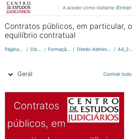
Ir para o conteúdo principal
A aceder como visitante (
Entrar
)
Contratos públicos, em particular, o
equilíbrio contratual
Página principal
Disciplinas
Formação Contínua
Direito Administrativo e Fiscal
A4_2015_2016
Lista de tópicos
Geral
Contrair tudo
Contratos
públicos, em