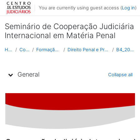
Skip to main content
You are currently using guest access (
Log in
)
Seminário de Cooperação Judiciária
Internacional em Matéria Penal
Home
Courses
Formação Contínua
Direito Penal e Processual Penal
B4_2023_2024
Topic outline
General
Collapse all