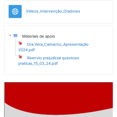
URL
Vídeos_Intervenção_Oradores
Materiais de apoio
Dra.Vera_Camacho_Apresentação
2024.pdf
Reenvio prejudicial questoes
praticas_15_03_24.pdf