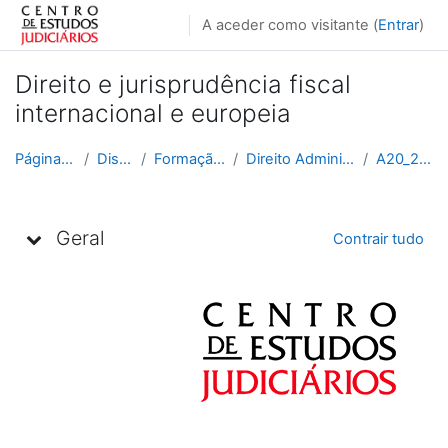
Ir para o conteúdo principal
A aceder como visitante (
Entrar
)
Direito e jurisprudência fiscal
internacional e europeia
Página principal
Disciplinas
Formação Contínua
Direito Administrativo e Fiscal
A20_2020_2021
Lista de tópicos
Geral
Contrair tudo