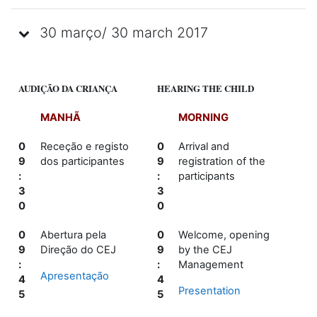
30 março/ 30 march 2017
AUDIÇÃO DA CRIANÇA
HEARING THE CHILD
MANHÃ
MORNING
0
Receção e registo
0
Arrival and
9
dos participantes
9
registration of the
:
:
participants
3
3
0
0
0
Abertura pela
0
Welcome, opening
9
Direção do CEJ
9
by the CEJ
:
:
Management
Apresentação
4
4
Presentation
5
5