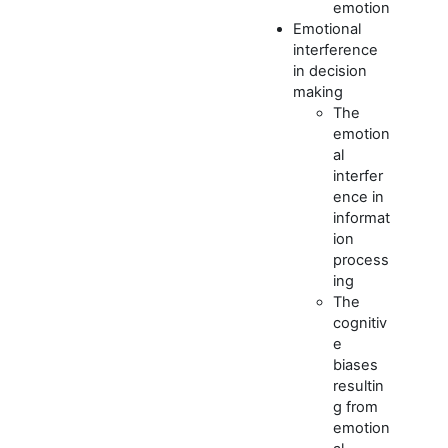
emotion
Emotional
interference
in decision
making
The
emotion
al
interfer
ence in
informat
ion
process
ing
The
cognitiv
e
biases
resultin
g from
emotion