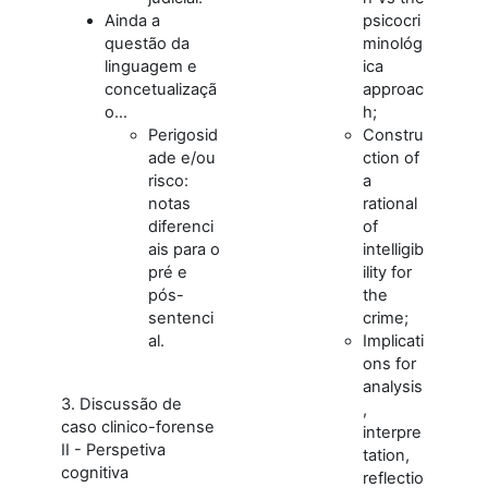
Ainda a
psicocri
questão da
minológ
linguagem e
ica
concetualizaçã
approac
o…
h;
Perigosid
Constru
ade e/ou
ction of
risco:
a
notas
rational
diferenci
of
ais para o
intelligib
pré e
ility for
pós-
the
sentenci
crime;
al.
Implicati
ons for
analysis
3. Discussão de
,
caso clinico-forense
interpre
II - Perspetiva
tation,
cognitiva
reflectio