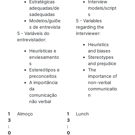
Estratégicas
Interview
adequadas/de
models/script
sadequadas
s
Modelos/guiõe
5 - Variables
s de entrevista
regarding the
5 - Variáveis do
interviewer:
entrevistador:
Heuristics
Heurísticas e
and biases
enviesamento
Stereotypes
s
and prejudice
Estereótipos e
The
preconceitos
importance of
A importância
non-verbal
da
communicatio
comunicação
n
não verbal
1
Almoço
1
Lunch
3
3
:
:
0
0