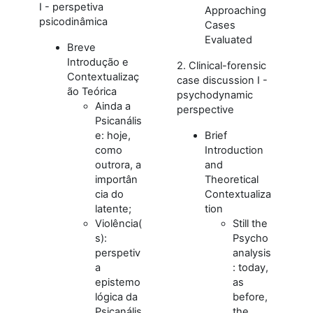
I - perspetiva
Approaching
psicodinâmica
Cases
Evaluated
Breve
Introdução e
2. Clinical-forensic
Contextualizaç
case discussion I -
ão Teórica
psychodynamic
Ainda a
perspective
Psicanális
e: hoje,
Brief
como
Introduction
outrora, a
and
importân
Theoretical
cia do
Contextualiza
latente;
tion
Violência(
Still the
s):
Psycho
perspetiv
analysis
a
: today,
epistemo
as
lógica da
before,
Psicanális
the