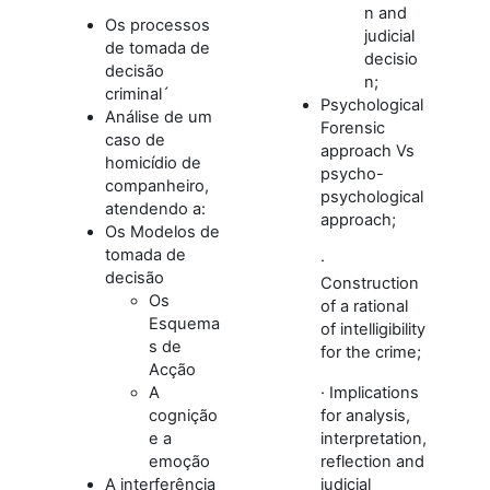
n and
Os processos
judicial
de tomada de
decisio
decisão
n;
criminal´
Psychological
Análise de um
Forensic
caso de
approach Vs
homicídio de
psycho-
companheiro,
psychological
atendendo a:
approach;
Os Modelos de
tomada de
·
decisão
Construction
Os
of a rational
Esquema
of intelligibility
s de
for the crime;
Acção
A
· Implications
cognição
for analysis,
e a
interpretation,
emoção
reflection and
A interferência
judicial