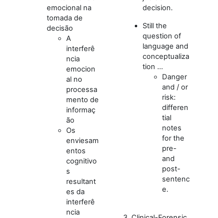
emocional na
decision.
tomada de
Still the
decisão
question of
A
language and
interferê
conceptualiza
ncia
tion ...
emocion
Danger
al no
and / or
processa
risk:
mento de
differen
informaç
tial
ão
notes
Os
for the
enviesam
pre-
entos
and
cognitivo
post-
s
sentenc
resultant
e.
es da
interferê
ncia
3. Clinical-Forensic