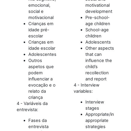
emocional,
motivational
social e
development
motivacional
Pre-school-
Crianças em
age children
idade pré-
School-age
escolar
children
Crianças em
Adolescents
idade escolar
Other aspects
Adolescentes
that can
Outros
influence the
aspetos que
child’s
podem
recollection
influenciar a
and report
evocação e o
4 - Interview
relato da
variables:
criança
Interview
4 - Variáveis da
stages
entrevista:
Appropriate/in
Fases da
appropriate
entrevista
strategies