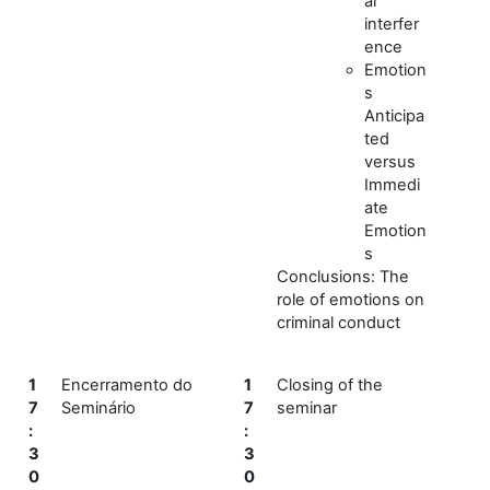
al
interfer
ence
Emotion
s
Anticipa
ted
versus
Immedi
ate
Emotion
s
Conclusions: The
role of emotions on
criminal conduct
1
Encerramento do
1
Closing of the
7
Seminário
7
seminar
:
:
3
3
0
0