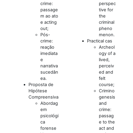
crime:
perspec
passage
tive for
m ao ato
the
e acting
criminal
out;
pheno
Pós-
menon.
crime:
Practical cas
reação
Archeol
imediata
ogy of a
e
lived,
narrativa
perceiv
sucedân
ed and
ea.
felt
Proposta de
course;
Hipótese
Crimino
Compreensiva
genesis
Abordag
and
em
crime:
psicológi
passag
ca
e to the
forense
act and