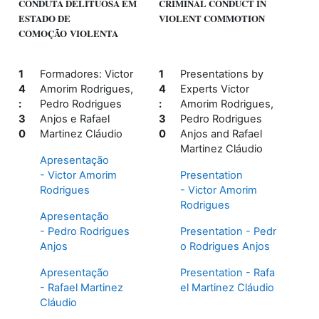
CONDUTA DELITUOSA EM
CRIMINAL CONDUCT IN
ESTADO DE
VIOLENT COMMOTION
COMOÇÃO VIOLENTA
1
Formadores: Victor
1
Presentations by
4
Amorim Rodrigues,
4
Experts Victor
:
Pedro Rodrigues
:
Amorim Rodrigues,
3
Anjos e Rafael
3
Pedro Rodrigues
0
Martinez Cláudio
0
Anjos and Rafael
Martinez Cláudio
Apresentação
-
Victor Amorim
Presentation
Rodrigues
- Victor Amorim
Rodrigues
Apresentação
-
Pedro Rodrigues
Presentation
- Pedr
Anjos
o Rodrigues Anjos
Apresentação
Presentation
- Rafa
-
Rafael Martinez
el Martinez Cláudio
Cláudio