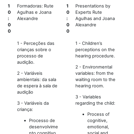
1
Formadoras: Rute
1
Presentations by
0
Agulhas e Joana
0
Experts Rute
:
Alexandre
:
Agulhas and Joana
0
0
Alexandre
0
0
1 - Perceções das
1 - Children’s
crianças sobre o
perceptions on the
processo de
hearing procedure.
audição.
2 - Environmental
2 - Variáveis
variables: from the
ambientais: da sala
waiting room to the
de espera à sala de
hearing room.
audição
3 - Variables
3 - Variáveis da
regarding the child:
criança:
Process of
Processo de
cognitive,
desenvolvime
emotional,
nto cognitivo,
social and