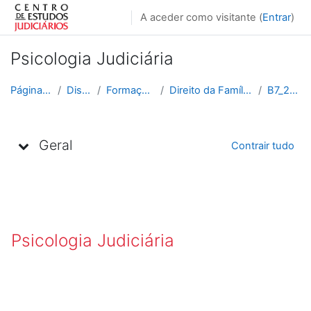
Ir para o conteúdo principal
A aceder como visitante (
Entrar
)
Psicologia Judiciária
Página principal
Disciplinas
Formação Contínua
Direito da Família e das Crianças
B7_2016_2017
Lista de tópicos
Geral
Contrair tudo
Psicologia Judiciária