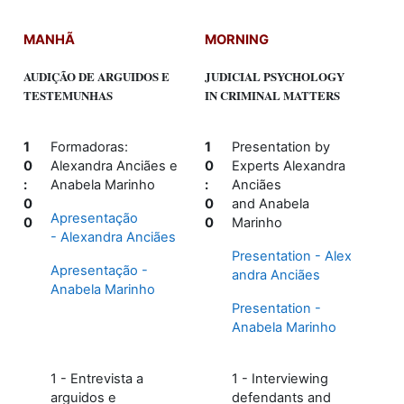
MANHÃ
MORNING
AUDIÇÃO DE ARGUIDOS E
JUDICIAL PSYCHOLOGY
TESTEMUNHAS
IN CRIMINAL MATTERS
1
Formadoras:
1
Presentation by
0
Alexandra Anciães e
0
Experts Alexandra
:
Anabela Marinho
:
Anciães
0
0
and
Anabela
Apresentação
0
0
Marinho
-
Alexandra Anciães
Presentation
-
Alex
Apresentação -
andra Anciães
Anabela Marinho
Presentation
-
Anabela Marinho
1 - Entrevista a
1 - Interviewing
arguidos e
defendants and