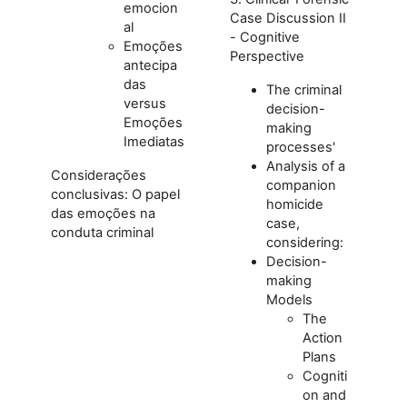
emocion
Case Discussion II
al
- Cognitive
Emoções
Perspective
antecipa
das
The criminal
versus
decision-
Emoções
making
Imediatas
processes'
Analysis of a
Considerações
companion
conclusivas: O papel
homicide
das emoções na
case,
conduta criminal
considering:
Decision-
making
Models
The
Action
Plans
Cogniti
on and