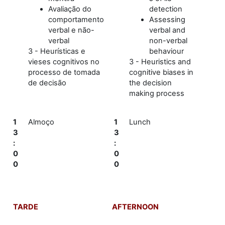
Avaliação do
detection
comportamento
Assessing
verbal e não-
verbal and
verbal
non-verbal
3 - Heurísticas e
behaviour
vieses cognitivos no
3 - Heuristics and
processo de tomada
cognitive biases in
de decisão
the decision
making process
1
Almoço
1
Lunch
3
3
:
:
0
0
0
0
TARDE
AFTERNOON