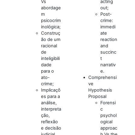
Vs
acting
abordage
out;
m
Post-
psicocrim
crime:
inológica;
immedi
Construç
ate
ão de um
reaction
racional
and
de
succinc
inteligibili
t
dade
narrativ
para o
e.
ato-
Comprehensi
crime;
ve
Implicaçõ
Hypothesis
es para a
Proposal
análise,
Forensi
interpreta
c
ção,
psychol
reflexão
ogical
e decisão
approac
judicial.
h Vs the