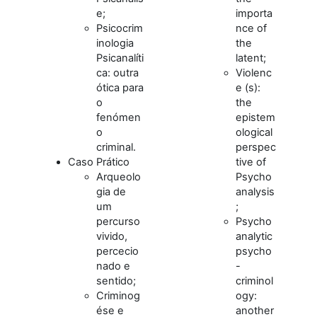
e;
importa
Psicocrim
nce of
inologia
the
Psicanalíti
latent;
ca: outra
Violenc
ótica para
e (s):
o
the
fenómen
epistem
o
ological
criminal.
perspec
Caso Prático
tive of
Arqueolo
Psycho
gia de
analysis
um
;
percurso
Psycho
vivido,
analytic
percecio
psycho
nado e
-
sentido;
criminol
Criminog
ogy:
ése e
another