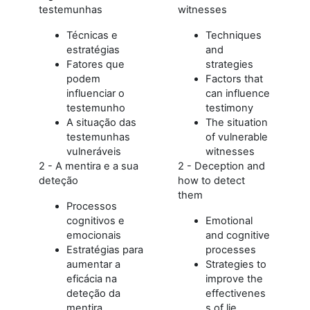
testemunhas
witnesses
Técnicas e
Techniques
estratégias
and
Fatores que
strategies
podem
Factors that
influenciar o
can influence
testemunho
testimony
A situação das
The situation
testemunhas
of vulnerable
vulneráveis
witnesses
2 - A mentira e a sua
2 - Deception and
deteção
how to detect
them
Processos
cognitivos e
Emotional
emocionais
and cognitive
Estratégias para
processes
aumentar a
Strategies to
eficácia na
improve the
deteção da
effectivenes
mentira
s of lie