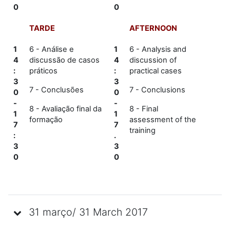
0
0
TARDE
AFTERNOON
1
6 - Análise e
1
6 - Analysis and
4
discussão de casos
4
discussion of
:
práticos
:
practical cases
3
3
7 - Conclusões
7 - Conclusions
0
0
-
-
8 - Avaliação final da
8 - Final
1
1
formação
assessment of the
7
7
training
:
.
3
3
0
0
31 março/ 31 March 2017