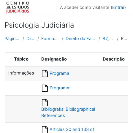
Ir para o conteúdo principal
A aceder como visitante (
Entrar
)
Psicologia Judiciária
Página principal
Disciplinas
Formação Contínua
Direito da Família e das Crianças
B7_2016_2017
Recursos
Tópico
Designação
Descrição
Informações
Programa
Programm
Bibliografia_Bibliographical
References
Articles 20 and 133 of