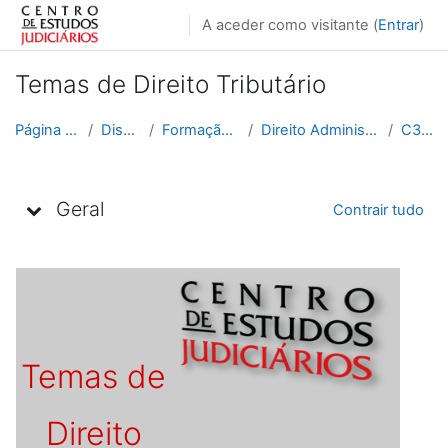
Ir para o conteúdo principal
A aceder como visitante (
Entrar
)
Temas de Direito Tributário
Página principal
Disciplinas
Formação Contínua
Direito Administrativo e Fiscal
C3_2014
Lista de tópicos
Geral
Contrair tudo
Temas de
Direito