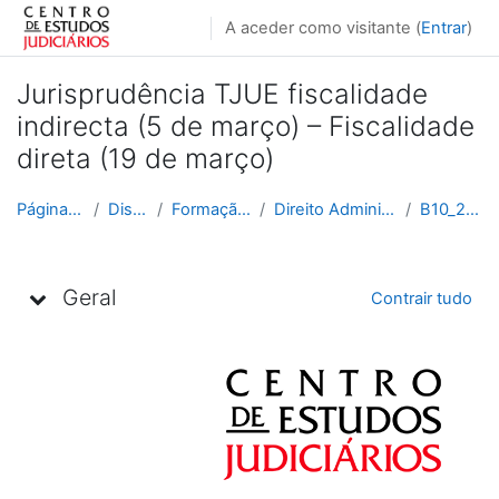
Ir para o conteúdo principal
A aceder como visitante (
Entrar
)
Jurisprudência TJUE fiscalidade
indirecta (5 de março) – Fiscalidade
direta (19 de março)
Página principal
Disciplinas
Formação Contínua
Direito Administrativo e Fiscal
B10_2020_2021
Lista de tópicos
Geral
Contrair tudo