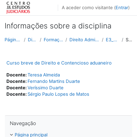
Ir para o conteúdo principal
A aceder como visitante (
Entrar
)
Informações sobre a disciplina
Página principal
Disciplinas
Formação Contínua
Direito Administrativo e Fiscal
E3_2017_2018
Sumário
Curso breve de Direito e Contencioso aduaneiro
Docente:
Teresa Almeida
Docente:
Fernando Martins Duarte
Docente:
Veríssimo Duarte
Docente:
Sérgio Paulo Lopes de Matos
Ignorar Navegação
Navegação
Página principal