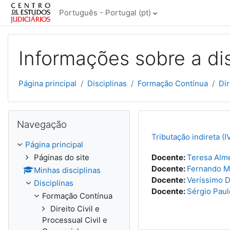
Ir para o conteúdo principal
Português - Portugal ‎(pt)‎
Informações sobre a dis
Página principal
Disciplinas
Formação Contínua
Dir
Ignorar Navegação
Navegação
Tributação indireta (I
Página principal
Páginas do site
Docente:
Teresa Alm
Docente:
Fernando M
Minhas disciplinas
Docente:
Veríssimo 
Disciplinas
Docente:
Sérgio Pau
Formação Contínua
Direito Civil e
Processual Civil e