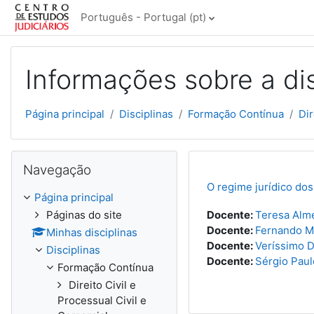
Ir para o conteúdo principal
Português - Portugal ‎(pt)‎
Informações sobre a dis
Página principal
Disciplinas
Formação Contínua
Dir
Ignorar Navegação
Navegação
O regime jurídico dos
Página principal
Páginas do site
Docente:
Teresa Alm
Docente:
Fernando M
Minhas disciplinas
Docente:
Veríssimo 
Disciplinas
Docente:
Sérgio Pau
Formação Contínua
Direito Civil e
Processual Civil e