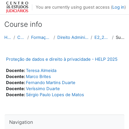
Skip to main content
You are currently using guest access (
Log in
)
Course info
Home
Courses
Formação Contínua
Direito Administrativo e Fiscal
E2_2024_2025
Summary
Proteção de dados e direito à privacidade - HELP 2025
Docente:
Teresa Almeida
Docente:
Marco Brites
Docente:
Fernando Martins Duarte
Docente:
Veríssimo Duarte
Docente:
Sérgio Paulo Lopes de Matos
Skip Navigation
Navigation