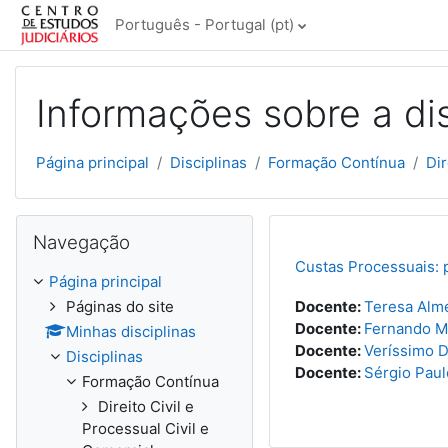
Ir para o conteúdo principal
Português - Portugal ‎(pt)‎
Informações sobre a dis
Página principal
Disciplinas
Formação Contínua
Dir
Ignorar Navegação
Navegação
Custas Processuais: p
Página principal
Páginas do site
Docente:
Teresa Alm
Docente:
Fernando M
Minhas disciplinas
Docente:
Veríssimo 
Disciplinas
Docente:
Sérgio Pau
Formação Contínua
Direito Civil e
Processual Civil e