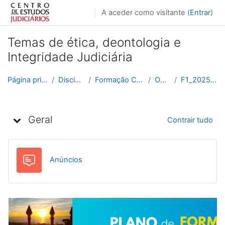
Ir para o conteúdo principal
A aceder como visitante (
Entrar
)
Temas de ética, deontologia e
Integridade Judiciária
Página principal
Disciplinas
Formação Contínua
Outras
F1_2025_2026
Lista de tópicos
Geral
Contrair tudo
Fórum
Anúncios