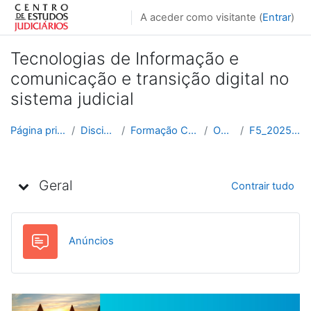
Ir para o conteúdo principal
A aceder como visitante (
Entrar
)
Tecnologias de Informação e
comunicação e transição digital no
sistema judicial
Página principal
Disciplinas
Formação Contínua
Outras
F5_2025_2026
Lista de tópicos
Geral
Contrair tudo
Fórum
Anúncios