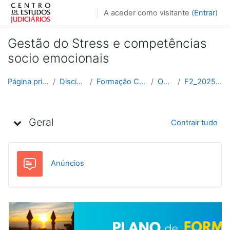
Ir para o conteúdo principal
A aceder como visitante (
Entrar
)
Gestão do Stress e competências
socio emocionais
Página principal
Disciplinas
Formação Contínua
Outras
F2_2025_2026
Lista de tópicos
Geral
Contrair tudo
Fórum
Anúncios