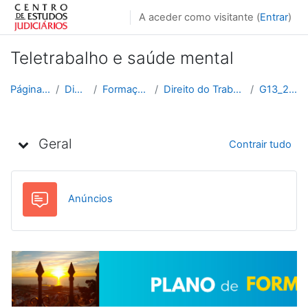
Ir para o conteúdo principal
A aceder como visitante (
Entrar
)
Teletrabalho e saúde mental
Página principal
Disciplinas
Formação Contínua
Direito do Trabalho e da Empresa
G13_2025_2026
Lista de tópicos
Geral
Contrair tudo
Fórum
Anúncios