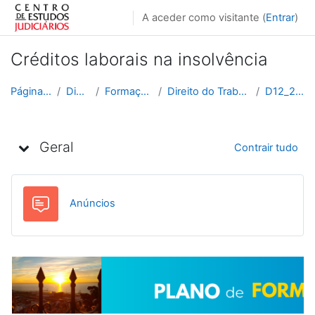
Ir para o conteúdo principal
A aceder como visitante (
Entrar
)
Créditos laborais na insolvência
Página principal
Disciplinas
Formação Contínua
Direito do Trabalho e da Empresa
D12_2025_2026
Lista de tópicos
Geral
Contrair tudo
Fórum
Anúncios