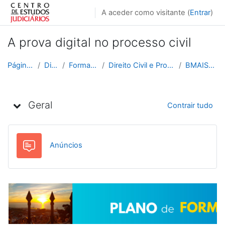
Ir para o conteúdo principal
A aceder como visitante (
Entrar
)
A prova digital no processo civil
Página principal
Disciplinas
Formação Contínua
Direito Civil e Processual Civil e Comercial
BMAIS1L_2025_2026
Lista de tópicos
Geral
Contrair tudo
Fórum
Anúncios