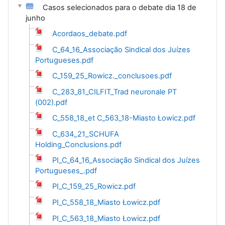
Casos selecionados para o debate dia 18 de
junho
Acordaos_debate.pdf
C_64_16_Associação Sindical dos Juízes
Portugueses.pdf
C_159_25_Rowicz._conclusoes.pdf
C_283_81_CILFIT_Trad neuronale PT
(002).pdf
C_558_18_et C_563_18-Miasto Łowicz.pdf
C_634_21_SCHUFA
Holding_Conclusions.pdf
PI_C_64_16_Associação Sindical dos Juízes
Portugueses_.pdf
PI_C_159_25_Rowicz.pdf
PI_C_558_18_Miasto Łowicz.pdf
PI_C_563_18_Miasto Łowicz.pdf