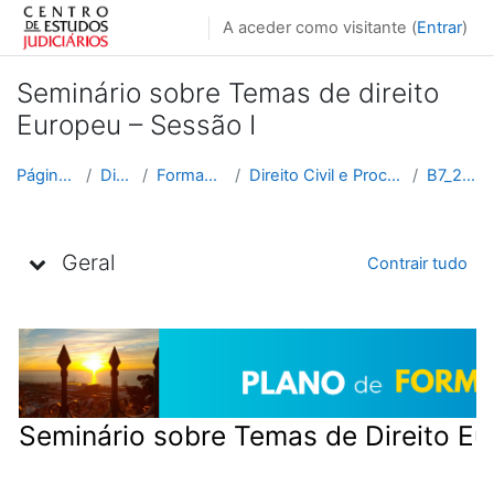
Ir para o conteúdo principal
A aceder como visitante (
Entrar
)
Seminário sobre Temas de direito
Europeu – Sessão I
Página principal
Disciplinas
Formação Contínua
Direito Civil e Processual Civil e Comercial
B7_2025_2026
Lista de tópicos
Geral
Contrair tudo
Seminário sobre Temas de Direito E