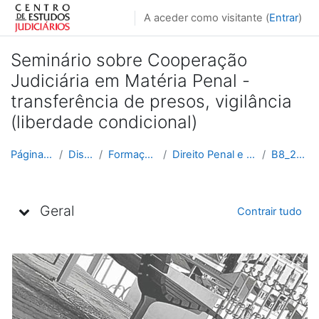
Ir para o conteúdo principal
A aceder como visitante (
Entrar
)
Seminário sobre Cooperação
Judiciária em Matéria Penal -
transferência de presos, vigilância
(liberdade condicional)
Página principal
Disciplinas
Formação Contínua
Direito Penal e Processual Penal
B8_2021_2022
Lista de tópicos
Geral
Contrair tudo