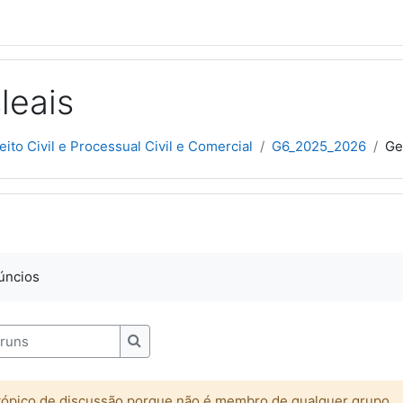
leais
eito Civil e Processual Civil e Comercial
G6_2025_2026
Ge
núncios
uns
Pesquisar nos fóruns
tópico de discussão porque não é membro de qualquer grupo.