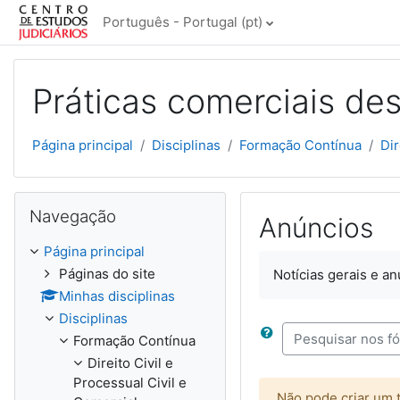
Ir para o conteúdo principal
Português - Portugal ‎(pt)‎
Práticas comerciais des
Página principal
Disciplinas
Formação Contínua
Dir
Ignorar Navegação
Navegação
Anúncios
Página principal
Páginas do site
Notícias gerais e a
Minhas disciplinas
Disciplinas
Formação Contínua
Pesquisar nos fór
Direito Civil e
Processual Civil e
Não pode criar um 