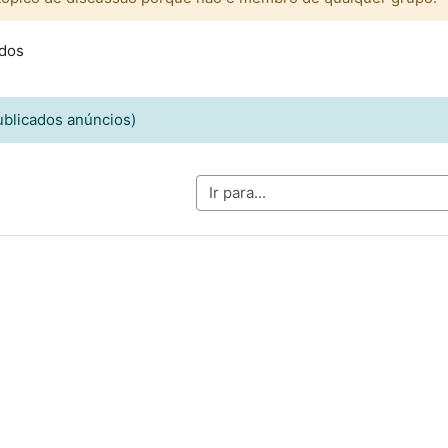
odos
ublicados anúncios)
Ir para...