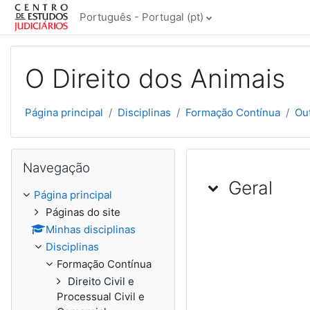
Ir para o conteúdo principal
Português - Portugal ‎(pt)‎
O Direito dos Animais
Página principal
Disciplinas
Formação Contínua
Ou
Ignorar Navegação
Navegação
Lista de tó
Geral
Página principal
Páginas do site
Minhas disciplinas
Disciplinas
Formação Contínua
Direito Civil e
Processual Civil e