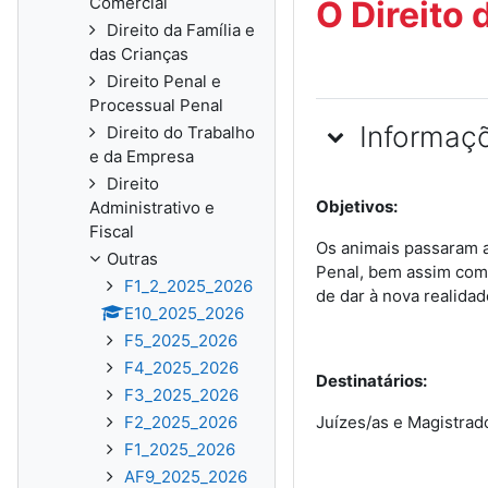
Comercial
O Direito
Direito da Família e
das Crianças
Direito Penal e
Processual Penal
Informaç
Direito do Trabalho
e da Empresa
Direito
Objetivos:
Administrativo e
Fiscal
Os animais passaram a 
Outras
Penal, bem assim como
F1_2_2025_2026
de dar à nova realida
E10_2025_2026
F5_2025_2026
F4_2025_2026
Destinatários:
F3_2025_2026
F2_2025_2026
Juízes/as e Magistrad
F1_2025_2026
AF9_2025_2026