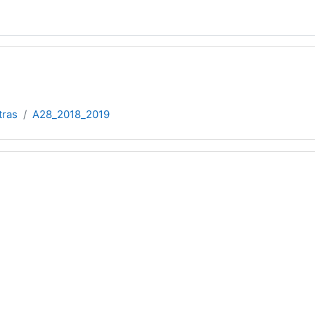
tras
A28_2018_2019
picos