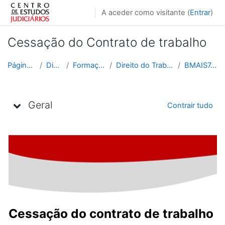
Ir para o conteúdo principal
A aceder como visitante (
Entrar
)
Cessação do Contrato de trabalho
Página principal
Disciplinas
Formação Contínua
Direito do Trabalho e da Empresa
BMAIS7_2023_2024
Lista de tópicos
Geral
Contrair tudo
Cessação do contrato de trabalho