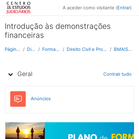
Ir para o conteúdo principal
A aceder como visitante (
Entrar
)
Introdução às demonstrações
financeiras
Página principal
Disciplinas
Formação Contínua
Direito Civil e Processual Civil e Comercial
BMAIS8N_2025_2026
Lista de tópicos
Geral
Contrair tudo
Fórum
Anúncios