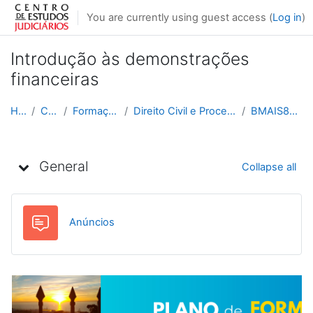
Skip to main content
You are currently using guest access (
Log in
)
Introdução às demonstrações
financeiras
Home
Courses
Formação Contínua
Direito Civil e Processual Civil e Comercial
BMAIS8N_2025_2026
Topic outline
General
Collapse all
Forum
Anúncios