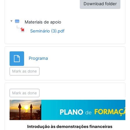
Download folder
Materiais de apoio
Seminário (3).pdf
File
Programa
Mark as done
Mark as done