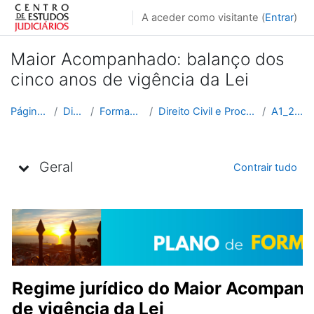
Ir para o conteúdo principal
A aceder como visitante (
Entrar
)
Maior Acompanhado: balanço dos
cinco anos de vigência da Lei
Página principal
Disciplinas
Formação Contínua
Direito Civil e Processual Civil e Comercial
A1_2025_2026
Lista de tópicos
Geral
Contrair tudo
Regime jurídico do Maior Acompanh
de vigência da Lei