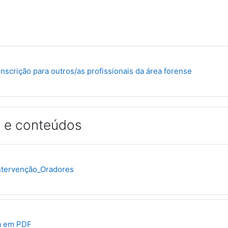
Ficheiro
inscrição para outros/as profissionais da área forense
 e conteúdos
URL
ntervenção_Oradores
Ficheiro
a em PDF