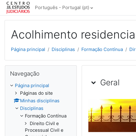
Ir para o conteúdo principal
Português - Portugal ‎(pt)‎
Acolhimento residenci
Página principal
Disciplinas
Formação Contínua
Dir
Ignorar Navegação
Navegação
Lista de tó
Geral
Página principal
Páginas do site
Minhas disciplinas
Disciplinas
Formação Contínua
Direito Civil e
Processual Civil e