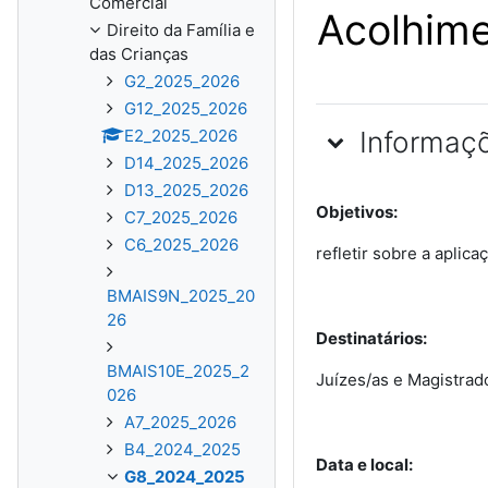
Comercial
Acolhime
Direito da Família e
das Crianças
G2_2025_2026
G12_2025_2026
Informaç
E2_2025_2026
D14_2025_2026
D13_2025_2026
Objetivos:
C7_2025_2026
C6_2025_2026
refletir sobre a aplic
BMAIS9N_2025_20
26
Destinatários:
BMAIS10E_2025_2
Juízes/as e Magistrad
026
A7_2025_2026
B4_2024_2025
Data e local:
G8_2024_2025