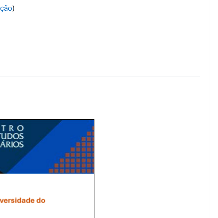
ação
)