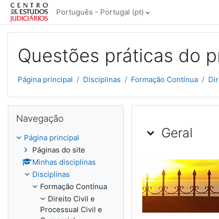
Ir para o conteúdo principal
Português - Portugal ‎(pt)‎
Questões práticas do p
Página principal
Disciplinas
Formação Contínua
Dir
Ignorar Navegação
Navegação
Lista de tó
Geral
Página principal
Páginas do site
Minhas disciplinas
Disciplinas
Formação Contínua
Direito Civil e
Processual Civil e