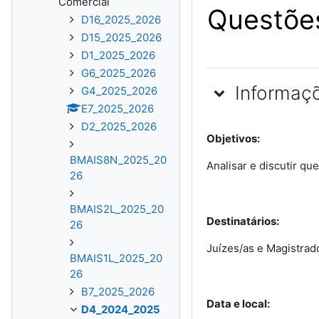
Comercial
Questões
D16_2025_2026
D15_2025_2026
D1_2025_2026
G6_2025_2026
Informaç
G4_2025_2026
E7_2025_2026
D2_2025_2026
Objetivos:
BMAIS8N_2025_20
Analisar e discutir qu
26
BMAIS2L_2025_20
Destinatários:
26
Juízes/as e Magistrado
BMAIS1L_2025_20
26
B7_2025_2026
Data e local:
D4_2024_2025