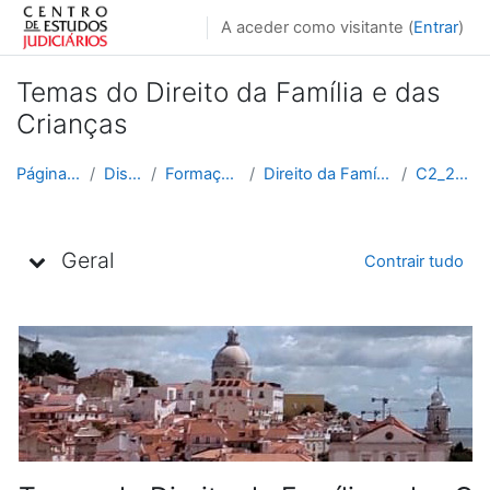
Ir para o conteúdo principal
A aceder como visitante (
Entrar
)
Temas do Direito da Família e das
Crianças
Página principal
Disciplinas
Formação Contínua
Direito da Família e das Crianças
C2_2022_2023
Lista de tópicos
Geral
Contrair tudo