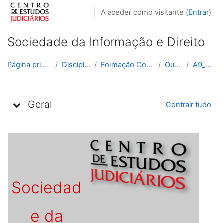
Ir para o conteúdo principal
A aceder como visitante (
Entrar
)
Sociedade da Informação e Direito
Página principal
Disciplinas
Formação Contínua
Outras
A9_2013
Lista de tópicos
Geral
Contrair tudo
Sociedad
e da