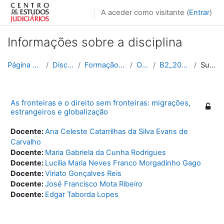
Ir para o conteúdo principal
A aceder como visitante (
Entrar
)
Informações sobre a disciplina
Página principal
Disciplinas
Formação Contínua
Outras
B2_2015_2016
Sumário
As fronteiras e o direito sem fronteiras: migrações,
estrangeiros e globalização
Docente:
Ana Celeste Catarrilhas da Silva Evans de
Carvalho
Docente:
Maria Gabriela da Cunha Rodrigues
Docente:
Lucília Maria Neves Franco Morgadinho Gago
Docente:
Viriato Gonçalves Reis
Docente:
José Francisco Mota Ribeiro
Docente:
Edgar Taborda Lopes