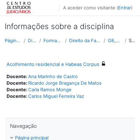
Ir para o conteúdo principal
A aceder como visitante (
Entrar
)
Informações sobre a disciplina
Página principal
Disciplinas
Formação Contínua
Direito da Família e das Crianças
G8_2024_2025
Sumário
Acolhimento residencial e Habeas Corpus
Docente:
Ana Marinho de Castro
Docente:
Ricardo Jorge Bragança De Matos
Docente:
Carla Ramos Monge
Docente:
Carlos Miguel Ferreira Vaz
Ignorar Navegação
Navegação
Página principal