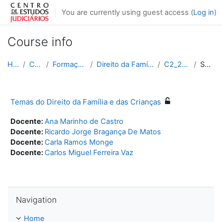
Skip to main content
You are currently using guest access (
Log in
)
Course info
Home
Courses
Formação Contínua
Direito da Família e das Crianças
C2_2022_2023
Summary
Temas do Direito da Família e das Crianças
Docente:
Ana Marinho de Castro
Docente:
Ricardo Jorge Bragança De Matos
Docente:
Carla Ramos Monge
Docente:
Carlos Miguel Ferreira Vaz
Skip Navigation
Navigation
Home