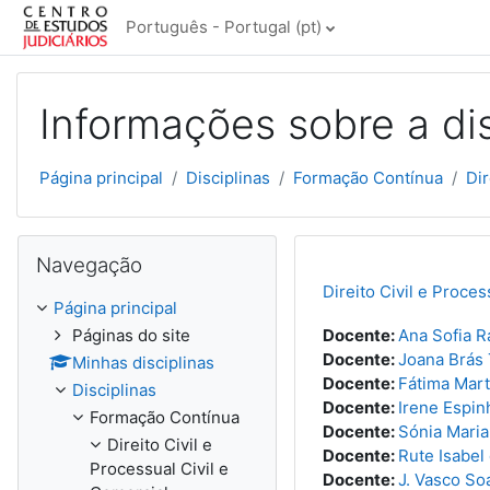
Ir para o conteúdo principal
Português - Portugal ‎(pt)‎
Informações sobre a dis
Página principal
Disciplinas
Formação Contínua
Dir
Ignorar Navegação
Navegação
Direito Civil e Proce
Página principal
Páginas do site
Docente:
Ana Sofia 
Docente:
Joana Brás 
Minhas disciplinas
Docente:
Fátima Mart
Disciplinas
Docente:
Irene Espin
Formação Contínua
Docente:
Sónia Maria
Direito Civil e
Docente:
Rute Isabel
Processual Civil e
Docente:
J. Vasco So