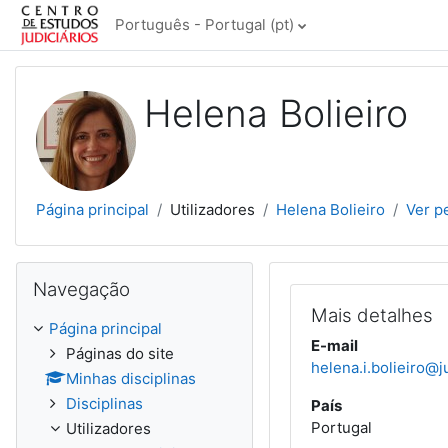
Ir para o conteúdo principal
Português - Portugal ‎(pt)‎
Helena Bolieiro
Página principal
Utilizadores
Helena Bolieiro
Ver pe
Ignorar Navegação
Navegação
Mais detalhes
Página principal
E-mail
Páginas do site
helena.i.bolieiro@j
Minhas disciplinas
Disciplinas
País
Portugal
Utilizadores