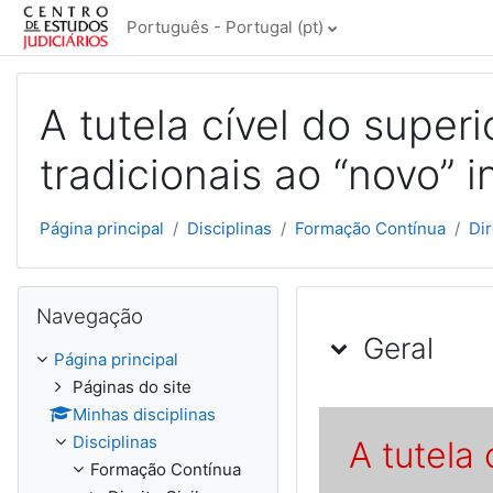
Ir para o conteúdo principal
Português - Portugal ‎(pt)‎
A tutela cível do super
tradicionais ao “novo” 
Página principal
Disciplinas
Formação Contínua
Dir
Ignorar Navegação
Navegação
Lista de tó
Geral
Página principal
Páginas do site
Minhas disciplinas
Disciplinas
A tutela 
Formação Contínua