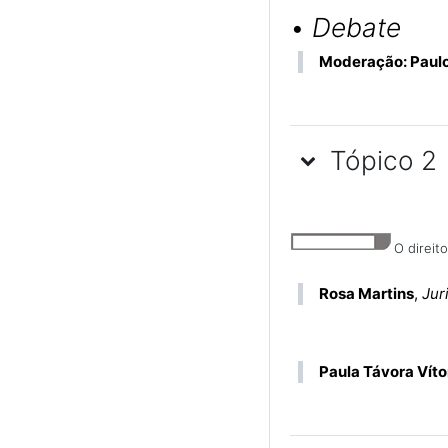
•
Debate
Moderação: Paulo
Tópico 2
O direit
Rosa Martins
,
Jur
Paula Távora Víto