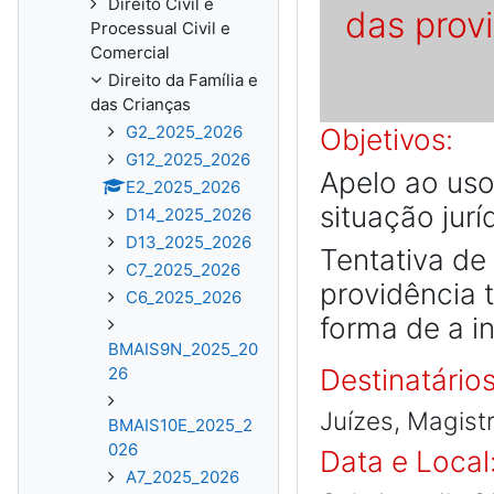
Direito Civil e
das provi
Processual Civil e
Comercial
Direito da Família e
das Crianças
G2_2025_2026
Objetivos:
G12_2025_2026
Apelo ao uso
E2_2025_2026
situação jurí
D14_2025_2026
D13_2025_2026
Tentativa de
C7_2025_2026
providência 
C6_2025_2026
forma de a i
BMAIS9N_2025_20
26
Destinatários
Juízes, Magist
BMAIS10E_2025_2
026
Data e Local
A7_2025_2026