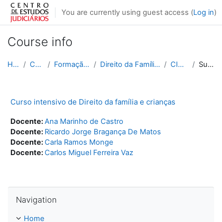
Skip to main content
You are currently using guest access (
Log in
)
Course info
Home
Courses
Formação Contínua
Direito da Família e das Crianças
CIDFC004
Summary
Curso intensivo de Direito da família e crianças
Docente:
Ana Marinho de Castro
Docente:
Ricardo Jorge Bragança De Matos
Docente:
Carla Ramos Monge
Docente:
Carlos Miguel Ferreira Vaz
Skip Navigation
Navigation
Home