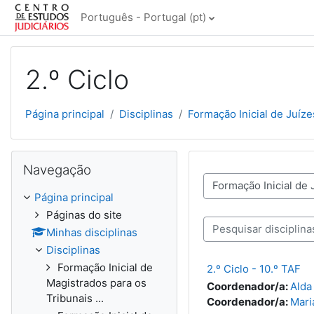
Ir para o conteúdo principal
Português - Portugal ‎(pt)‎
2.º Ciclo
Página principal
Disciplinas
Formação Inicial de Juíze
Ignorar Navegação
Navegação
Categorias de disciplinas
Página principal
Páginas do site
Minhas disciplinas
Pesquisar disciplinas
Disciplinas
Formação Inicial de
2.º Ciclo - 10.º TAF
Magistrados para os
Coordenador/a:
Alda
Tribunais ...
Coordenador/a:
Mari