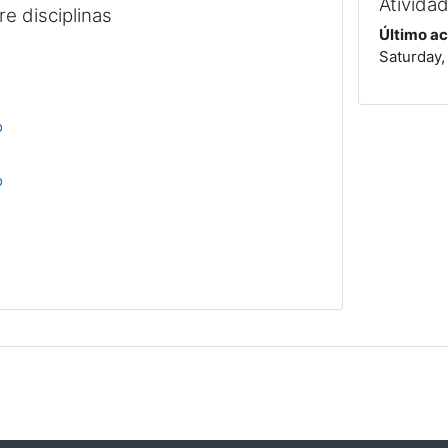
Ativida
e disciplinas
Último ac
a
Saturday,
o
o