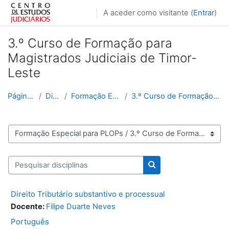
Ir para o conteúdo principal
A aceder como visitante (
Entrar
)
3.º Curso de Formação para
Magistrados Judiciais de Timor-
Leste
Página principal
Disciplinas
Formação Especial para PLOPs
3.º Curso de Formação para Magistrados Judiciais d...
Categorias de disciplinas
Pesquisar disciplinas
Pesquisar disciplinas
Direito Tributário substantivo e processual
Docente:
Filipe Duarte Neves
Português