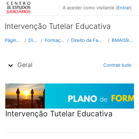
Ir para o conteúdo principal
A aceder como visitante (
Entrar
)
Intervenção Tutelar Educativa
Página principal
Disciplinas
Formação Contínua
Direito da Família e das Crianças
BMAIS9N_2025_2026
Lista de tópicos
Geral
Contrair tudo
Intervenção Tutelar Educativa